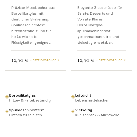
Präziser Messbecher aus
Elegante Glasschüssel für
Borosilikatglas mit
Salate, Desserts und
deutlicher Skalierung.
Vorräte. Klares
Spülmaschinenfest,
Borosilikatglas,
hitzebeständig und für
spülmaschinenfest,
heiße wie kalte
geschmacksneutral und
Flüssigkeiten geeignet.
vielseitig einsetzbar.
12,90 €
12,90 €
Jetzt bestellen
Jetzt bestellen
◈
◈
Borosilikatglas
Luftdicht
Hitze- & kältebeständig
Lebensmittelsicher
◈
◈
Spülmaschinenfest
Vielseitig
Einfach zu reinigen
Kühlschrank & Mikrowelle