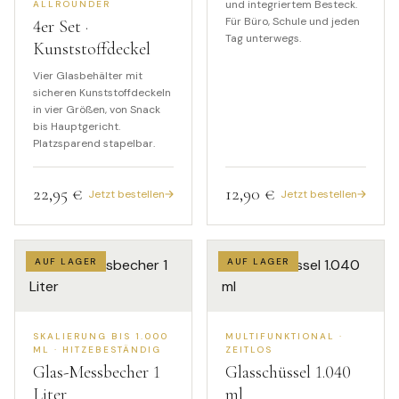
und integriertem Besteck.
ALLROUNDER
Für Büro, Schule und jeden
4
er Set ·
Tag unterwegs.
Kunststoffdeckel
Vier Glasbehälter mit
sicheren Kunststoffdeckeln
in vier Größen, von Snack
bis Hauptgericht.
Platzsparend stapelbar.
22,95 €
12,90 €
Jetzt bestellen
Jetzt bestellen
AUF LAGER
AUF LAGER
SKALIERUNG BIS 1.000
MULTIFUNKTIONAL ·
ML · HITZEBESTÄNDIG
ZEITLOS
Glas-Messbecher
1
Glasschüssel
1.040
Liter
ml