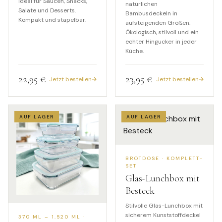
ideal für Saucen, Snacks,
natürlichen
Salate und Desserts.
Bambusdeckeln in
Kompakt und stapelbar.
aufsteigenden Größen.
Ökologisch, stilvoll und ein
echter Hingucker in jeder
Küche.
22,95 €
23,95 €
Jetzt bestellen
Jetzt bestellen
AUF LAGER
AUF LAGER
BROTDOSE · KOMPLETT-
SET
Glas-Lunchbox mit
Besteck
Stilvolle Glas-Lunchbox mit
sicherem Kunststoffdeckel
370 ML – 1.520 ML ·