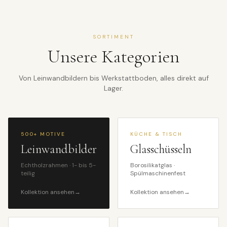
SORTIMENT
Unsere Kategorien
Von Leinwandbildern bis Werkstattboden, alles direkt auf
Lager.
500+ MOTIVE
KÜCHE & TISCH
Leinwandbilder
Glasschüsseln
Echtholzrahmen · 1- bis 5-
Borosilikatglas ·
teilig
Spülmaschinenfest
Kollektion ansehen
→
Kollektion ansehen
→