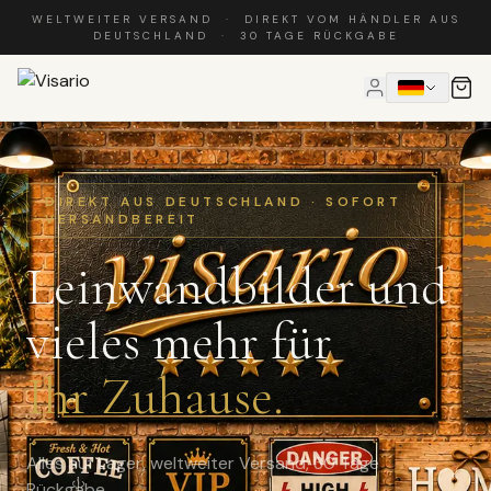
WELTWEITER VERSAND · DIREKT VOM HÄNDLER AUS
DEUTSCHLAND · 30 TAGE RÜCKGABE
DIREKT AUS DEUTSCHLAND · SOFORT
VERSANDBEREIT
Leinwandbilder und
vieles mehr für
Ihr Zuhause.
Alles auf Lager, weltweiter Versand, 30 Tage
Rückgabe.