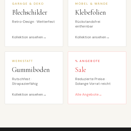
GARAGE & DEKO
MÖBEL & WÄNDE
Blechschilder
Klebefolien
Retro-Design · Wetterfest
Rückstandsfrei
entfernbar
Kollektion ansehen
→
Kollektion ansehen
→
WERKSTATT
% ANGEBOTE
Gummiboden
Sale
Rutschfest ·
Reduzierte Preise ·
Strapazierfähig
Solange Vorrat reicht
Kollektion ansehen
→
Alle Angebote
→