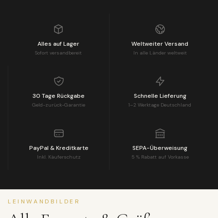
Alles auf Lager
Weltweiter Versand
Sofort versandbereit
In alle Länder weltweit
30 Tage Rückgabe
Schnelle Lieferung
Geld-zurück-Garantie
1–2 Werktage Deutschland
PayPal & Kreditkarte
SEPA-Überweisung
Inkl. Käuferschutz
5 % Rabatt auf Vorkasse
LEINWANDBILDER