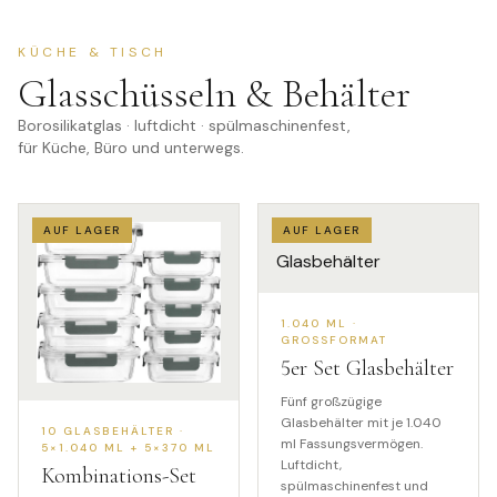
KÜCHE & TISCH
Glasschüsseln & Behälter
Borosilikatglas · luftdicht · spülmaschinenfest,
für Küche, Büro und unterwegs.
AUF LAGER
AUF LAGER
1.040 ML ·
GROSSFORMAT
5
er Set Glasbehälter
Fünf großzügige
Glasbehälter mit je 1.040
10 GLASBEHÄLTER ·
ml Fassungsvermögen.
5×1.040 ML + 5×370 ML
Luftdicht,
Kombinations-Set
spülmaschinenfest und