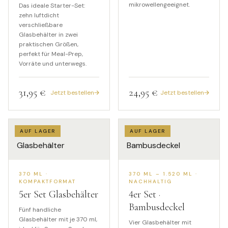
mikrowellengeeignet.
Das ideale Starter-Set:
zehn luftdicht
verschließbare
Glasbehälter in zwei
praktischen Größen,
perfekt für Meal-Prep,
Vorräte und unterwegs.
31,95 €
24,95 €
Jetzt bestellen
Jetzt bestellen
AUF LAGER
AUF LAGER
370 ML ·
370 ML – 1.520 ML ·
KOMPAKTFORMAT
NACHHALTIG
5
er Set Glasbehälter
4
er Set ·
Bambusdeckel
Fünf handliche
Glasbehälter mit je 370 ml,
Vier Glasbehälter mit