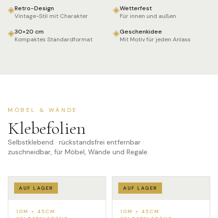
◈
◈
Retro-Design
Wetterfest
Vintage-Stil mit Charakter
Für innen und außen
◈
◈
30×20 cm
Geschenkidee
Kompaktes Standardformat
Mit Motiv für jeden Anlass
MÖBEL & WÄNDE
Klebefolien
Selbstklebend · rückstandsfrei entfernbar ·
zuschneidbar, für Möbel, Wände und Regale.
AUF LAGER
AUF LAGER
10M × 45CM ·
10M × 45CM ·