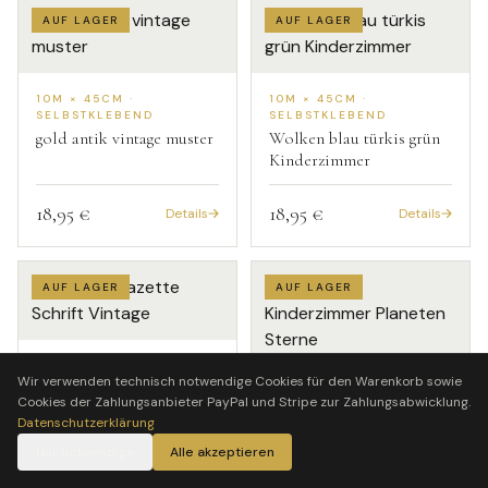
AUF LAGER
AUF LAGER
10M × 45CM ·
10M × 45CM ·
SELBSTKLEBEND
SELBSTKLEBEND
gold antik vintage muster
Wolken blau türkis grün
Kinderzimmer
18,95 €
18,95 €
Details
Details
AUF LAGER
AUF LAGER
10M × 45CM ·
Wir verwenden technisch notwendige Cookies für den Warenkorb sowie
SELBSTKLEBEND
10M × 45CM ·
Cookies der Zahlungsanbieter PayPal und Stripe zur Zahlungsabwicklung.
Zeitung Gazette Schrift
SELBSTKLEBEND
Datenschutzerklärung
Vintage
Weltraum Kinderzimmer
Planeten Sterne
Nur notwendige
Alle akzeptieren