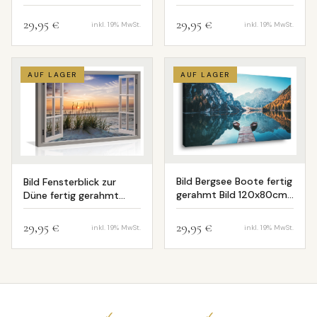
XXL 5104
120x80cm XXL 5003
29,95 €
29,95 €
inkl. 19% MwSt.
inkl. 19% MwSt.
AUF LAGER
AUF LAGER
Bild Bergsee Boote fertig
Bild Fensterblick zur
gerahmt Bild 120x80cm
Düne fertig gerahmt
5030
120x80cm XXL 5014
29,95 €
29,95 €
inkl. 19% MwSt.
inkl. 19% MwSt.
✓
✓