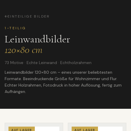
EINTEILIGE BILDER
1-TEILIG
Leinwandbilder
120×80 cm
73 Motive · Echte Leinwand · Echtholzrahmen
Leinwandbilder 120×80 cm – eines unserer beliebtesten
Formate. Beeindruckende Größe für Wohnzimmer und Flur.
Echter Holzrahmen, Fotodruck in hoher Auflösung, fertig zum
Aufhängen.
AUF LAGER
AUF LAGER