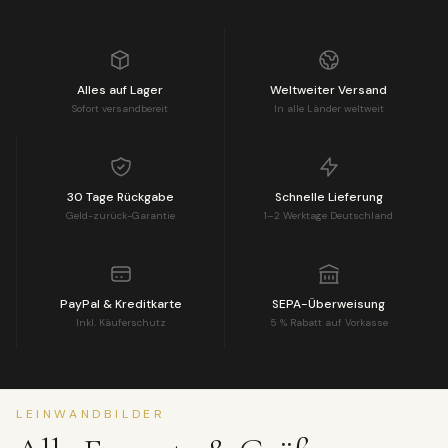
Alles auf Lager
Weltweiter Versand
Sofort versandbereit
In alle Länder weltweit
30 Tage Rückgabe
Schnelle Lieferung
Geld-zurück-Garantie
1–2 Werktage Deutschland
PayPal & Kreditkarte
SEPA-Überweisung
Inkl. Käuferschutz
5 % Rabatt auf Vorkasse
LEINWANDBILDER