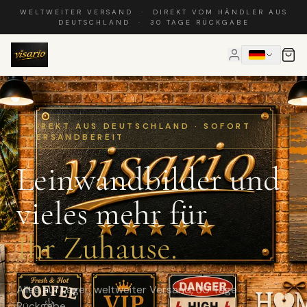
WELTWEITER VERSAND · DIREKT VOM HÄNDLER AUS
DEUTSCHLAND · 30 TAGE RÜCKGABE
DIREKT AUS DEUTSCHLAND · SOFORT
VERSANDBEREIT
Leinwandbilder und
vieles mehr für
Ihr Zuhause.
Alles auf Lager, weltweiter Versand, 30 Tage
Rückgabe.