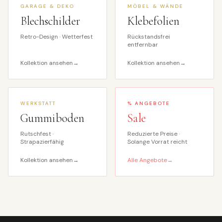
GARAGE & DEKO
MÖBEL & WÄNDE
Blechschilder
Klebefolien
Retro-Design · Wetterfest
Rückstandsfrei
entfernbar
Kollektion ansehen
→
Kollektion ansehen
→
WERKSTATT
% ANGEBOTE
Gummiboden
Sale
Rutschfest ·
Reduzierte Preise ·
Strapazierfähig
Solange Vorrat reicht
Kollektion ansehen
→
Alle Angebote
→