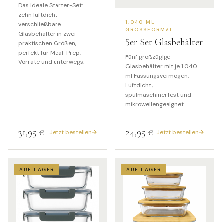
Das ideale Starter-Set:
zehn luftdicht
1.040 ML ·
verschließbare
GROSSFORMAT
Glasbehälter in zwei
5
er Set Glasbehälter
praktischen Größen,
perfekt für Meal-Prep,
Fünf großzügige
Vorräte und unterwegs.
Glasbehälter mit je 1.040
ml Fassungsvermögen.
Luftdicht,
spülmaschinenfest und
mikrowellengeeignet.
31,95 €
24,95 €
Jetzt bestellen
Jetzt bestellen
AUF LAGER
AUF LAGER