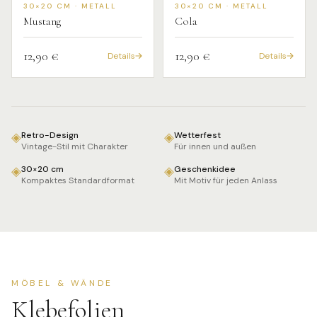
30×20 CM · METALL
30×20 CM · METALL
Mustang
Cola
12,90 €
12,90 €
Details
Details
◈
◈
Retro-Design
Wetterfest
Vintage-Stil mit Charakter
Für innen und außen
◈
◈
30×20 cm
Geschenkidee
Kompaktes Standardformat
Mit Motiv für jeden Anlass
MÖBEL & WÄNDE
Klebefolien