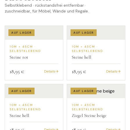
Selbstklebend · rückstandsfrei entfernbar ·
zuschneidbar, für Möbel, Wände und Regale.
AUF LAGER
AUF LAGER
10M × 45CM ·
10M × 45CM ·
SELBSTKLEBEND
SELBSTKLEBEND
Steine rot
Steine hell
18,95 €
18,95 €
Details
Details
AUF LAGER
AUF LAGER
10M × 45CM ·
10M × 45CM ·
SELBSTKLEBEND
SELBSTKLEBEND
Steine hell
Ziegel Steine beige
18,95 €
18,95 €
Details
Details