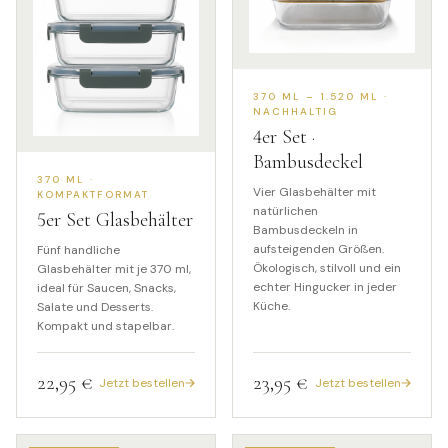
370 ML – 1.520 ML ·
NACHHALTIG
4
er Set ·
Bambusdeckel
370 ML ·
Vier Glasbehälter mit
KOMPAKTFORMAT
natürlichen
5
er Set Glasbehälter
Bambusdeckeln in
aufsteigenden Größen.
Fünf handliche
Ökologisch, stilvoll und ein
Glasbehälter mit je 370 ml,
echter Hingucker in jeder
ideal für Saucen, Snacks,
Küche.
Salate und Desserts.
Kompakt und stapelbar.
22,95 €
23,95 €
Jetzt bestellen
Jetzt bestellen