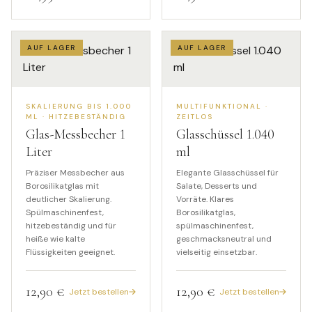
AUF LAGER
AUF LAGER
SKALIERUNG BIS 1.000
MULTIFUNKTIONAL ·
ML · HITZEBESTÄNDIG
ZEITLOS
Glas-Messbecher
1
Glasschüssel
1.040
Liter
ml
Präziser Messbecher aus
Elegante Glasschüssel für
Borosilikatglas mit
Salate, Desserts und
deutlicher Skalierung.
Vorräte. Klares
Spülmaschinenfest,
Borosilikatglas,
hitzebeständig und für
spülmaschinenfest,
heiße wie kalte
geschmacksneutral und
Flüssigkeiten geeignet.
vielseitig einsetzbar.
12,90 €
12,90 €
Jetzt bestellen
Jetzt bestellen