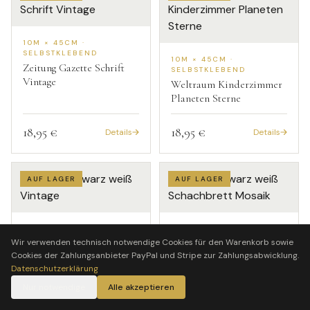
10M × 45CM ·
SELBSTKLEBEND
10M × 45CM ·
Zeitung Gazette Schrift
SELBSTKLEBEND
Vintage
Weltraum Kinderzimmer
Planeten Sterne
18,95 €
18,95 €
Details
Details
AUF LAGER
AUF LAGER
10M × 45CM ·
10M × 45CM ·
SELBSTKLEBEND
SELBSTKLEBEND
Wir verwenden technisch notwendige Cookies für den Warenkorb sowie
Ranke schwarz weiß
Fliese schwarz weiß
Cookies der Zahlungsanbieter PayPal und Stripe zur Zahlungsabwicklung.
Vintage
Schachbrett Mosaik
Datenschutzerklärung
Nur notwendige
Alle akzeptieren
18,95 €
18,95 €
Details
Details