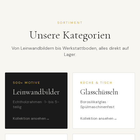
SORTIMENT
Unsere Kategorien
Von Leinwandbildern bis Werkstattboden, alles direkt auf
Lager.
500+ MOTIVE
KÜCHE & TISCH
Leinwandbilder
Glasschüsseln
Echtholzrahmen · 1- bis 5-
Borosilikatglas ·
teilig
Spülmaschinenfest
Kollektion ansehen
→
Kollektion ansehen
→