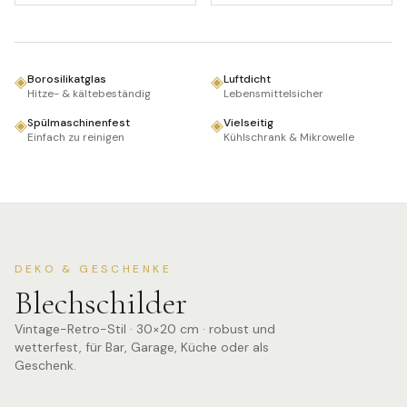
◈
◈
Borosilikatglas
Luftdicht
Hitze- & kältebeständig
Lebensmittelsicher
◈
◈
Spülmaschinenfest
Vielseitig
Einfach zu reinigen
Kühlschrank & Mikrowelle
DEKO & GESCHENKE
Blechschilder
Vintage-Retro-Stil · 30×20 cm · robust und
wetterfest, für Bar, Garage, Küche oder als
Geschenk.