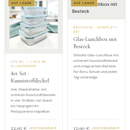
AUF LAGER
AUF LAGER
BROTDOSE · KOMPLETT-
SET
Glas-Lunchbox mit
Besteck
Stilvolle Glas-Lunchbox mit
sicherem Kunststoffdeckel
370 ML – 1.520 ML ·
und integriertem Besteck.
ALLROUNDER
Für Büro, Schule und jeden
4
er Set ·
Tag unterwegs.
Kunststoffdeckel
Vier Glasbehälter mit
sicheren Kunststoffdeckeln
in vier Größen, von Snack
bis Hauptgericht.
Platzsparend stapelbar.
22,95 €
12,90 €
Jetzt bestellen
Jetzt bestellen