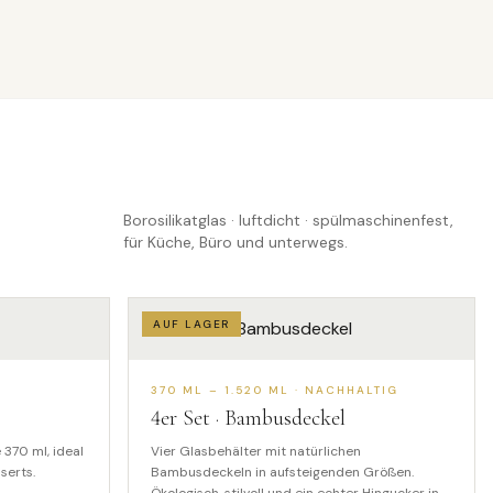
Borosilikatglas · luftdicht · spülmaschinenfest,
für Küche, Büro und unterwegs.
AUF LAGER
370 ML – 1.520 ML · NACHHALTIG
4
er Set · Bambusdeckel
 370 ml, ideal
Vier Glasbehälter mit natürlichen
serts.
Bambusdeckeln in aufsteigenden Größen.