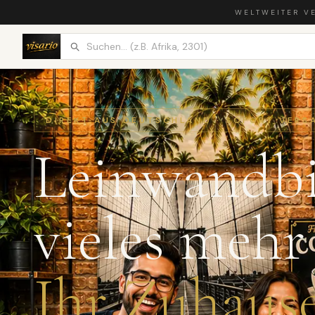
WELTWEITER V
DIREKT AUS DEUTSCHLAND · SOFORT VERS
Leinwandbi
vieles mehr
Ihr Zuhause