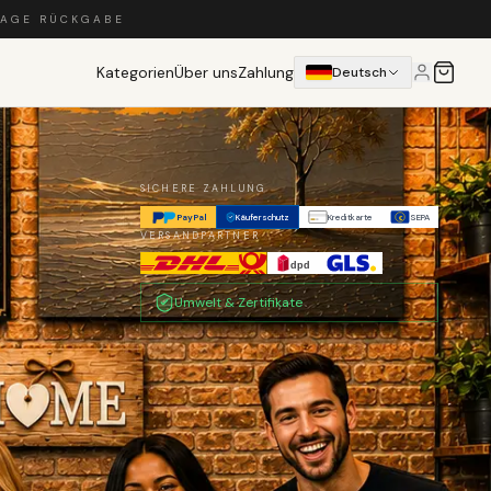
TAGE RÜCKGABE
Kategorien
Über uns
Zahlung
Deutsch
SICHERE ZAHLUNG
PayPal
Käuferschutz
Kreditkarte
SEPA
€
VERSANDPARTNER
Umwelt & Zertifikate