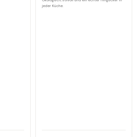
Ökologisch, stilvoll und ein echter Hingucker in
jeder Küche.