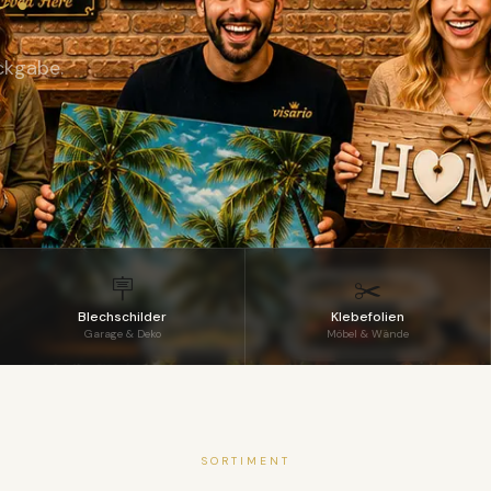
ckgabe.
🪧
✂️
Blechschilder
Klebefolien
Garage & Deko
Möbel & Wände
SORTIMENT