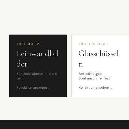
500+ MOTIVE
KÜCHE & TISCH
Leinwandbil
Glasschüssel
der
n
Echtholzrahmen · 1- bis 5-
Borosilikatglas ·
teilig
Spülmaschinenfest
Kollektion ansehen
→
Kollektion ansehen
→