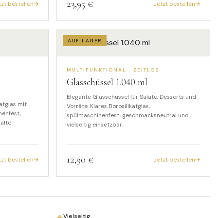
23,95 €
tzt bestellen
Jetzt bestellen
AUF LAGER
MULTIFUNKTIONAL · ZEITLOS
Glasschüssel
1.040
ml
Elegante Glasschüssel für Salate, Desserts und
atglas mit
Vorräte. Klares Borosilikatglas,
nenfest,
spülmaschinenfest, geschmacksneutral und
kalte
vielseitig einsetzbar.
12,90 €
tzt bestellen
Jetzt bestellen
◈
Vielseitig