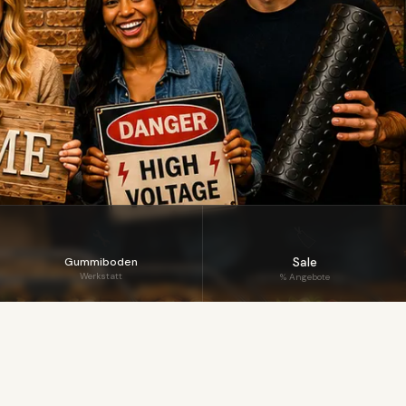
🏷️
🔧
Sale
Gummiboden
Werkstatt
% Angebote