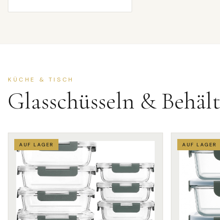
KÜCHE & TISCH
Glasschüsseln & Behält
AUF LAGER
AUF LAGER