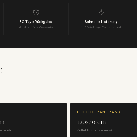
30 Tage Rückgabe
Schnelle Lieferung
Geld-zurück-Garantie
1–2 Werktage Deutschland
n
1-TEILIG PANORAMA
cm
120×40 cm
sehen
Kollektion ansehen