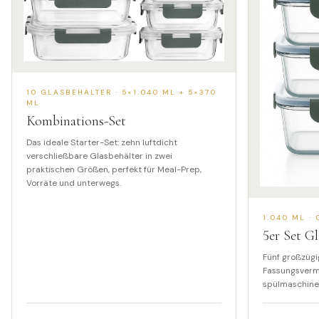
10 GLASBEHÄLTER · 5×1.040 ML + 5×370
ML
Kombinations-Set
Das ideale Starter-Set: zehn luftdicht
verschließbare Glasbehälter in zwei
praktischen Größen, perfekt für Meal-Prep,
Vorräte und unterwegs.
1.040 ML ·
5
er Set Gl
Fünf großzügi
Fassungsvermö
spülmaschine