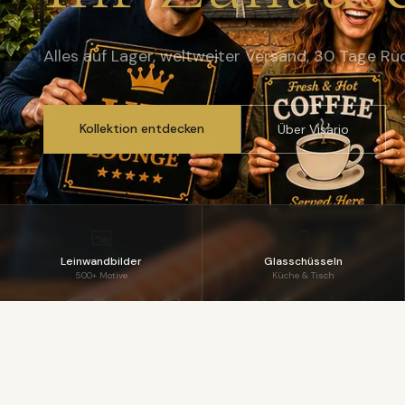
Alles auf Lager, weltweiter Versand, 30 Tage Rü
Kollektion entdecken
Über Visario
🖼️
🫙
Leinwandbilder
Glasschüsseln
500+ Motive
Küche & Tisch