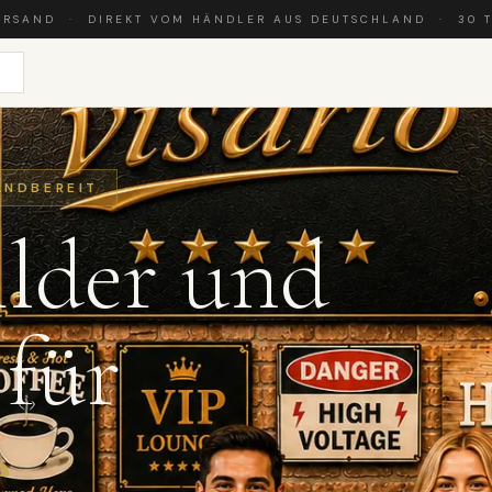
ERSAND · DIREKT VOM HÄNDLER AUS DEUTSCHLAND · 30 
ANDBEREIT
lder und
 für
.