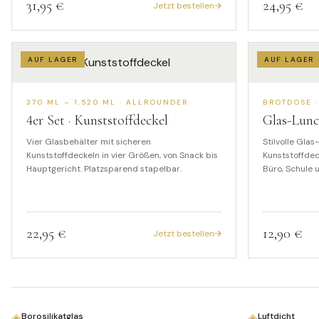
31,95 €
24,95 €
Jetzt bestellen
AUF LAGER
AUF LAGER
370 ML – 1.520 ML · ALLROUNDER
BROTDOSE ·
4
er Set · Kunststoffdeckel
Glas-Lunc
Vier Glasbehälter mit sicheren
Stilvolle Gla
Kunststoffdeckeln in vier Größen, von Snack bis
Kunststoffdec
Hauptgericht. Platzsparend stapelbar.
Büro, Schule 
22,95 €
12,90 €
Jetzt bestellen
◈
◈
Borosilikatglas
Luftdicht