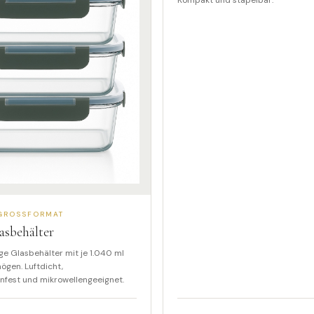
Kompakt und stapelbar.
 GROSSFORMAT
asbehälter
ge Glasbehälter mit je 1.040 ml
gen. Luftdicht,
nfest und mikrowellengeeignet.