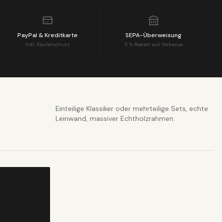
PayPal & Kreditkarte
SEPA-Überweisung
Inkl. Käuferschutz
5 % Rabatt auf Vorkasse
Einteilige Klassiker oder mehrteilige Sets, echte
Leinwand, massiver Echtholzrahmen.