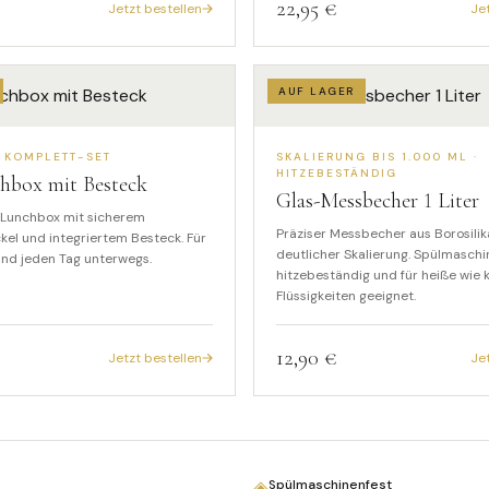
22,95 €
Jetzt bestellen
Je
AUF LAGER
 KOMPLETT-SET
SKALIERUNG BIS 1.000 ML ·
HITZEBESTÄNDIG
hbox mit Besteck
Glas-Messbecher
1
Liter
s-Lunchbox mit sicherem
Präziser Messbecher aus Borosilik
kel und integriertem Besteck. Für
deutlicher Skalierung. Spülmaschi
und jeden Tag unterwegs.
hitzebeständig und für heiße wie 
Flüssigkeiten geeignet.
12,90 €
Jetzt bestellen
Je
◈
Spülmaschinenfest