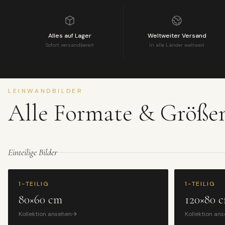
Alles auf Lager
Weltweiter Versand
Sofort versandbereit
In alle Länder weltweit
LEINWANDBILDER
Alle Formate & Größe
Einteilige Bilder
1-TEILIG
1-TEILIG
80×60 cm
120×80 
Kollektion ansehen
Kollektion an